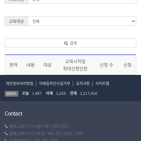
교육대상
검색
교육시작일
분야
내용
대상
신청 수
신청
최대신청인원
|
|
|
개인정보처리방침
이메일무단수집거부
공지사항
사이트맵
오늘
1,487
어제
1,204
전체
1,217,416
방문자수
Contact
행복교육지구(시청): 041-350-3751
행복교육지구(교육청): 041-351-2505, 2507
창의체험학교: 041-351-2556