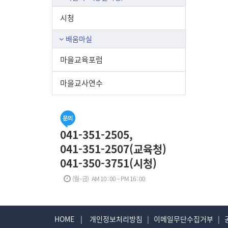
시청
배움마실
마을교육포럼
마을교사연수
041-351-2505,
041-351-2507(교육청)
041-350-3751(시청)
(월~금) AM 10 : 00 ~ PM 16 : 00
HOME |
개인정보처리방침
|
이메일무단수집거부
|