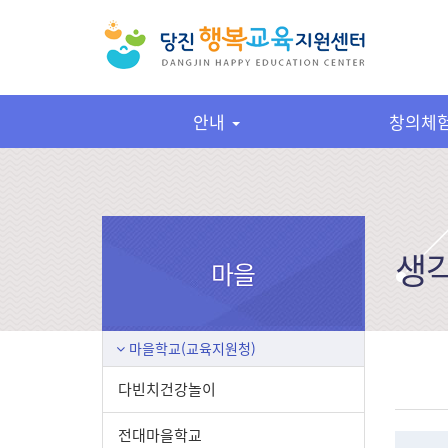
안내
창의체
생
마을
마을학교(교육지원청)
다빈치건강놀이
전대마을학교