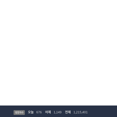
오늘
676
어제
1,149
전체
1,215,401
방문자수