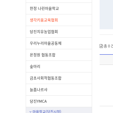
한정 나린마을학교
생각키움교육협회
당진치유농업협회
우리누리마을공동체
총 0 
온정원 협동조합
숲마리
금초사회적협동조합
늘픔나르샤
당진YMCA
마을학교(당진시청)